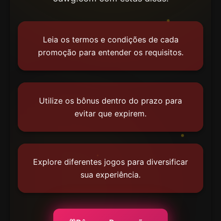
Leia os termos e condições de cada
promoção para entender os requisitos.
Utilize os bônus dentro do prazo para
evitar que expirem.
Explore diferentes jogos para diversificar
sua experiência.