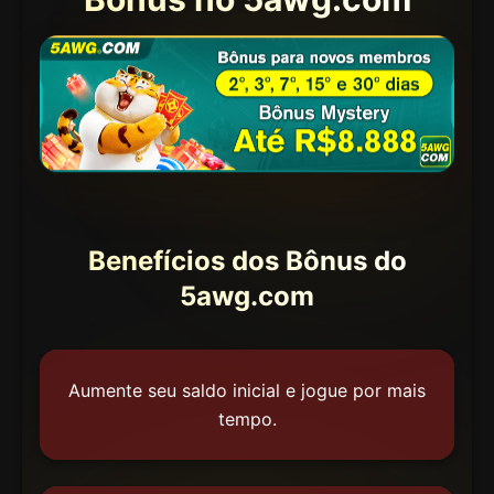
Benefícios dos Bônus do
5awg.com
Aumente seu saldo inicial e jogue por mais
tempo.