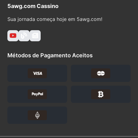
5awg.com Cassino
Sua jornada começa hoje em 5awg.com!
Métodos de Pagamento Aceitos