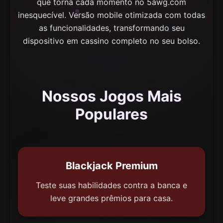
que torna cada momento no 5awg.com
inesquecível. Versão mobile otimizada com todas
as funcionalidades, transformando seu
dispositivo em cassino completo no seu bolso.
Nossos Jogos Mais
Populares
Blackjack Premium
Teste suas habilidades contra a banca e
leve grandes prêmios para casa.