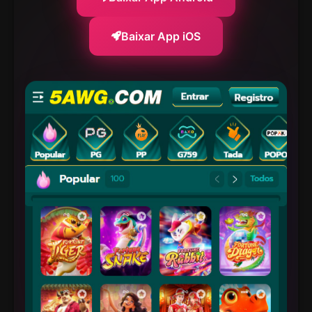
Baixar App iOS