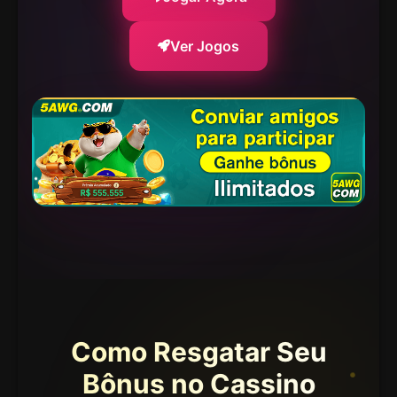
Ver Jogos
Como Resgatar Seu
Bônus no Cassino