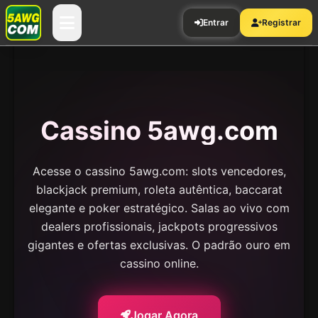
Entrar
Registrar
Abrir menu principal
Cassino 5awg.com
Acesse o cassino 5awg.com: slots vencedores,
blackjack premium, roleta autêntica, baccarat
elegante e poker estratégico. Salas ao vivo com
dealers profissionais, jackpots progressivos
gigantes e ofertas exclusivas. O padrão ouro em
cassino online.
Jogar Agora