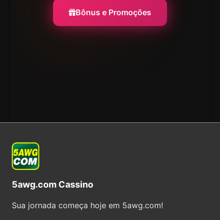
Bônus e Promoções
5awg.com Cassino
Sua jornada começa hoje em 5awg.com!