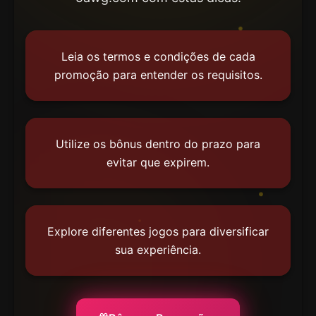
Leia os termos e condições de cada
promoção para entender os requisitos.
Utilize os bônus dentro do prazo para
evitar que expirem.
Explore diferentes jogos para diversificar
sua experiência.