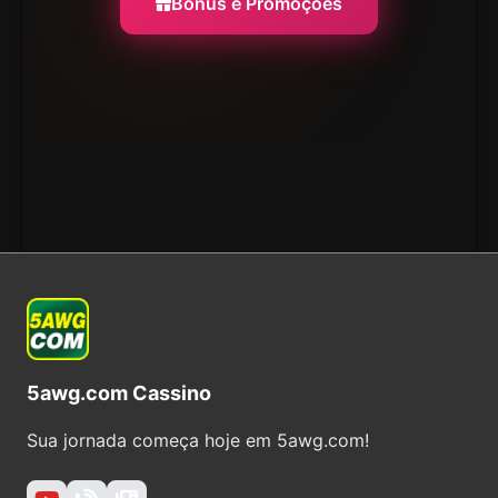
Bônus e Promoções
5awg.com Cassino
Sua jornada começa hoje em 5awg.com!