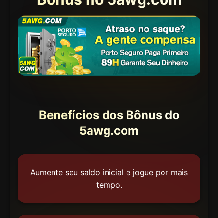
Benefícios dos Bônus do
5awg.com
Aumente seu saldo inicial e jogue por mais
tempo.